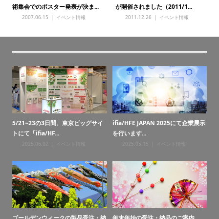
術集会でのポスター発表が決ま...
が開催されました（2011/1...
2007.06.15
イベント情報
2011.12.26
イベント情報
・納
5/21~23の3日間、東京ビッグサイ
ifia/HFE JAPAN 2025にて企業展示
お
トにて「ifia/HF...
を行います...
2025.06.02
イベント情報
2025.05.15
イベント情報
ゴールデンウィークの製品受注・納
年末年始の受注・納品のご案内
年