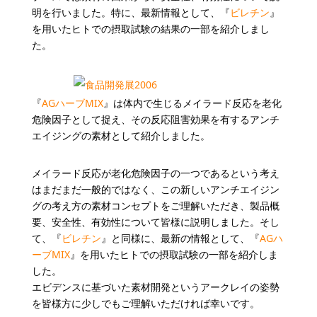
明を行いました。特に、最新情報として、『
ビレチン
』
を用いたヒトでの摂取試験の結果の一部を紹介しまし
た。
『
AGハーブMIX
』は体内で生じるメイラード反応を老化
危険因子として捉え、その反応阻害効果を有するアンチ
エイジングの素材として紹介しました。
メイラード反応が老化危険因子の一つであるという考え
はまだまだ一般的ではなく、この新しいアンチエイジン
グの考え方の素材コンセプトをご理解いただき、製品概
要、安全性、有効性について皆様に説明しました。そし
て、『
ビレチン
』と同様に、最新の情報として、『
AGハ
ーブMIX
』を用いたヒトでの摂取試験の一部を紹介しま
した。
エビデンスに基づいた素材開発というアークレイの姿勢
を皆様方に少しでもご理解いただければ幸いです。