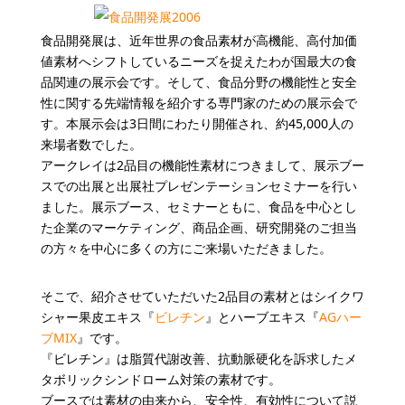
食品開発展は、近年世界の食品素材が高機能、高付加価
値素材へシフトしているニーズを捉えたわが国最大の食
品関連の展示会です。そして、食品分野の機能性と安全
性に関する先端情報を紹介する専門家のための展示会で
す。本展示会は3日間にわたり開催され、約45,000人の
来場者数でした。
アークレイは2品目の機能性素材につきまして、展示ブー
スでの出展と出展社プレゼンテーションセミナーを行い
ました。展示ブース、セミナーともに、食品を中心とし
た企業のマーケティング、商品企画、研究開発のご担当
の方々を中心に多くの方にご来場いただきました。
そこで、紹介させていただいた2品目の素材とはシイクワ
シャー果皮エキス『
ビレチン
』とハーブエキス『
AGハー
ブMIX
』です。
『ビレチン』は脂質代謝改善、抗動脈硬化を訴求したメ
タボリックシンドローム対策の素材です。
ブースでは素材の由来から、安全性、有効性について説