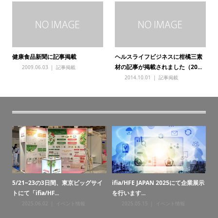
健康食品新聞に記事掲載
ヘルスライフビジネスに柑橘三素
材の記事が掲載されました（20...
2009.06.03
記事掲載
2014.10.01
記事掲載
・納
5/21~23の3日間、東京ビッグサイ
ifia/HFE JAPAN 2025にて企業展示
お
トにて「ifia/HF...
を行います...
2025.06.02
イベント情報
2025.05.15
イベント情報