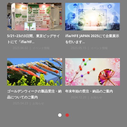
・納
5/21~23の3日間、東京ビッグサイ
ifia/HFE JAPAN 2025にて企業展示
お
トにて「ifia/HF...
を行います...
2025.06.02
イベント情報
2025.05.15
イベント情報
ゴールデンウィークの製品受注・納
年末年始の受注・納品のご案内
年
品についてのご案内
2024.12.20
お知らせ
2025.04.23
お知らせ