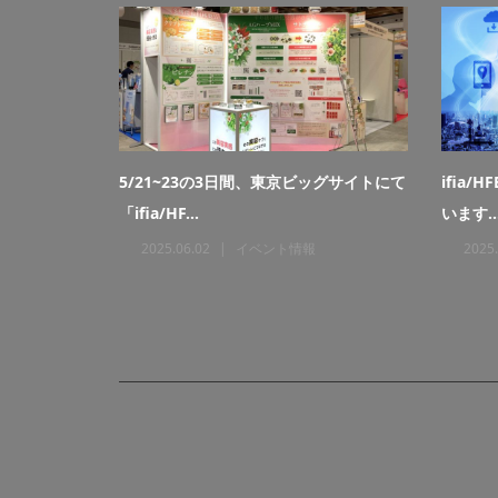
内
5/21~23の3日間、東京ビッグサイトにて
ifia/
「ifia/HF...
います..
2025.06.02
イベント情報
2025.