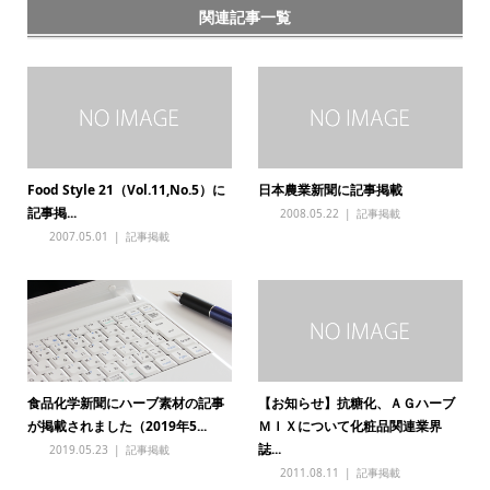
関連記事一覧
Food Style 21（Vol.11,No.5）に
日本農業新聞に記事掲載
記事掲...
2008.05.22
記事掲載
2007.05.01
記事掲載
食品化学新聞にハーブ素材の記事
【お知らせ】抗糖化、ＡＧハーブ
が掲載されました（2019年5...
ＭＩＸについて化粧品関連業界
誌...
2019.05.23
記事掲載
2011.08.11
記事掲載