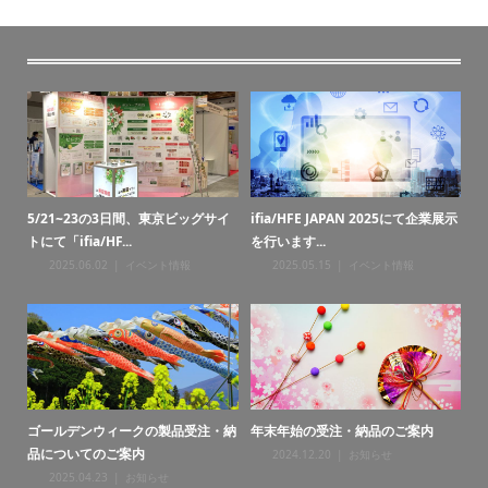
・納
5/21~23の3日間、東京ビッグサイ
ifia/HFE JAPAN 2025にて企業展示
お
トにて「ifia/HF...
を行います...
2025.06.02
イベント情報
2025.05.15
イベント情報
ゴールデンウィークの製品受注・納
年末年始の受注・納品のご案内
年
品についてのご案内
2024.12.20
お知らせ
2025.04.23
お知らせ