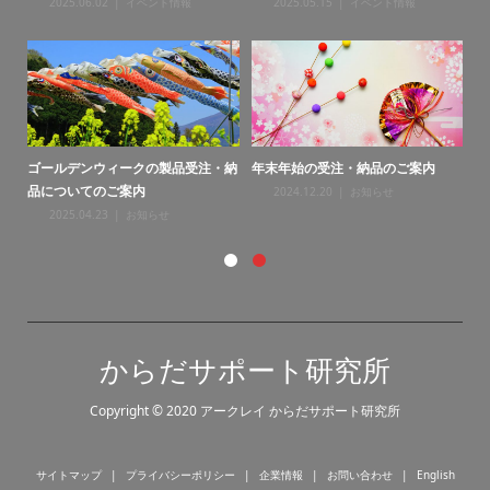
2025.06.02
イベント情報
2025.05.15
イベント情報
ゴールデンウィークの製品受注・納
年末年始の受注・納品のご案内
年
品についてのご案内
2024.12.20
お知らせ
2025.04.23
お知らせ
からだサポート研究所
Copyright © 2020 アークレイ からだサポート研究所
サイトマップ
プライバシーポリシー
企業情報
お問い合わせ
English