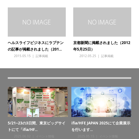
ヘルスライフビジネスにラプテン
京都新聞に掲載されました（2012
の記事が掲載されました（201...
年5月25日）
2015.05.15
記事掲載
2012.05.25
記事掲載
・納
5/21~23の3日間、東京ビッグサイ
ifia/HFE JAPAN 2025にて企業展示
お
トにて「ifia/HF...
を行います...
2025.06.02
イベント情報
2025.05.15
イベント情報