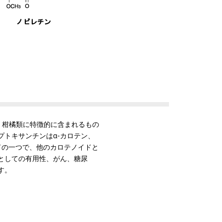
。柑橘類に特徴的に含まれるもの
プトキサンチンはα-カロテン、
ドの一つで、他のカロテノイドと
としての有用性、がん、糖尿
す。