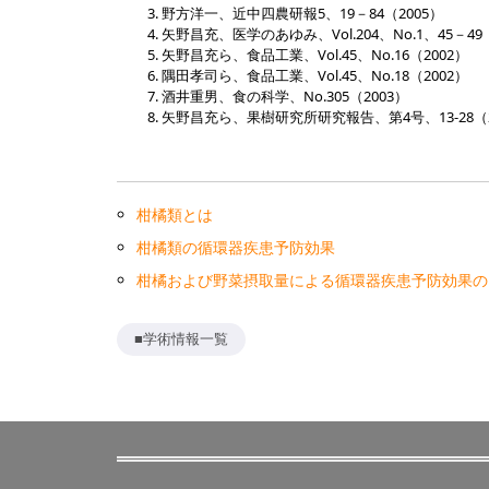
野方洋一、近中四農研報5、19－84（2005）
矢野昌充、医学のあゆみ、Vol.204、No.1、45－49（
矢野昌充ら、食品工業、Vol.45、No.16（2002）
隅田孝司ら、食品工業、Vol.45、No.18（2002）
酒井重男、食の科学、No.305（2003）
矢野昌充ら、果樹研究所研究報告、第4号、13-28（2
柑橘類とは
柑橘類の循環器疾患予防効果
柑橘および野菜摂取量による循環器疾患予防効果の
■学術情報一覧