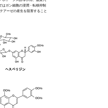
ではガン細胞の浸潤・転移抑制
ロテアーゼの産生を阻害すること