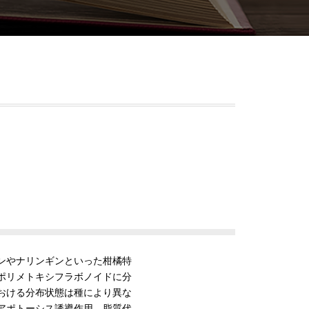
ンやナリンギンといった柑橘特
ポリメトキシフラボノイドに分
おける分布状態は種により異な
アポトーシス誘導作用、脂質代