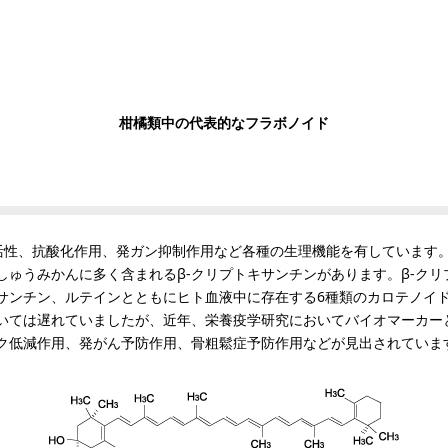
柑橘類中の代表的なフラボノイド
活性、抗酸化作用、発ガン抑制作用など各種の生理機能を有しています
ゅうみかんに多く含まれるβ-クリプトキサンチンがあります。β-クリ
キサンチン、ルテインとともにヒト血液中に存在する6種類のカロテノイ
いては遅れていましたが、近年、栄養疫学研究においてバイオマーカー
ク低減作用、発がん予防作用、骨粗鬆症予防作用などが見出されていま